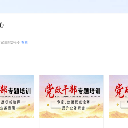
心
家属院2号楼
查看