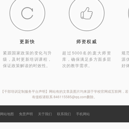


更新快
师资权威
紧跟国家政策的变化与升
超过5000名的庞大师资
规
级，及时更新培训课程，
库，确保满足多方面多层
源
保证政策解读的时效性。
次的教学需求。
好
【干部培训定制服务平台声明】网站有的文章及图片均来源于学校官网或互联网，若
有侵权请联系 846115585@qq.com删除。
网站地图
免责声明
关于我们
联系我们
手机网站