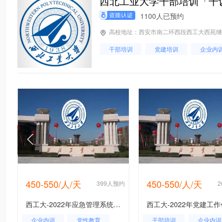
西北工业大学干部培训「干
1100人已预约
高校地址：西安市南二环西段西工大西苑继续教
干部培训
党建培训
企业内
450-550/人/天
450-550/人/天
约
399人预约
西工大-2022年应急管理系统干部能力提升专题培训班_课程_方案_计划
企业内训
党性教育
干部培训
企业内训