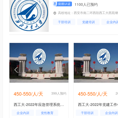
1100人已预约
高校地址：西安市南二环西段西工大西苑继续教
干部培训
党建培训
企业内
450-550/人/天
450-550/人/天
约
399人预约
西工大-2022年应急管理系统干部能力提升专题培训班_课程_方案_计划
企业内训
党性教育
干部培训
企业内训