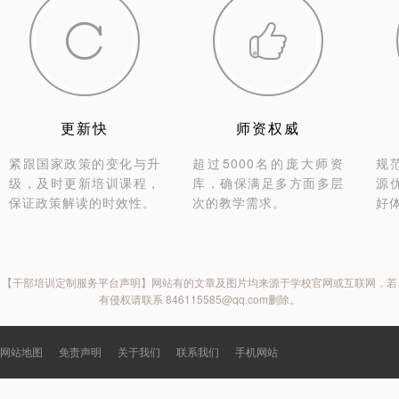


更新快
师资权威
紧跟国家政策的变化与升
超过5000名的庞大师资
规
级，及时更新培训课程，
库，确保满足多方面多层
源
保证政策解读的时效性。
次的教学需求。
好
【干部培训定制服务平台声明】网站有的文章及图片均来源于学校官网或互联网，若
有侵权请联系 846115585@qq.com删除。
网站地图
免责声明
关于我们
联系我们
手机网站